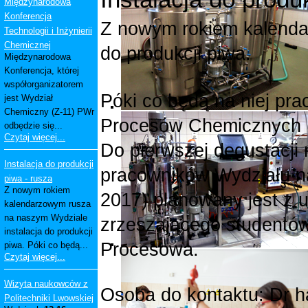
Międzynarodowa
Konferencja
Z nowym rokiem kalenda
Technologii i Inżynierii
Chemicznej
do produkcji piwa.
Międzynarodowa
Konferencja, której
współorganizatorem
Póki co będą na niej pra
jest Wydział
Chemiczny (Z-11) PWr
Procesów Chemicznych (n
odbędzie się...
Czytaj więcej...
Do pierwszej degustacji
Instalacja do produkcji
pracowników Wydziału na
piwa - rusza
Z nowym rokiem
2017) planowany jest z
kalendarzowym rusza
na naszym Wydziale
zrzeszającego studentów 
instalacja do produkcji
Procesowa.
piwa. Póki co będą...
Czytaj więcej...
Wizyta naukowców z
Osoba do kontaktu: Dr h
Politechniki Lwowskiej