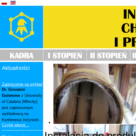
_
Aktualności
Zaproszenie na wykład
Dr. Giovanni
Golemme
z University
of Calabria (Włochy)
jest zaproszonym
wykładowcą na
Konferencji Inżynierii...
Czytaj więcej...
Instalacja do produ