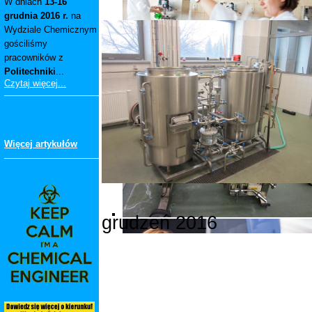
W dniach
13-16
grudnia 2016 r.
na
Wydziale Chemicznym
gościliśmy
pracowników z
Politechniki
...
Czytaj więcej...
Więcej artykułów
grudzeń 2016